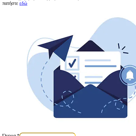
πατήστε
εδώ
Όνομα
*