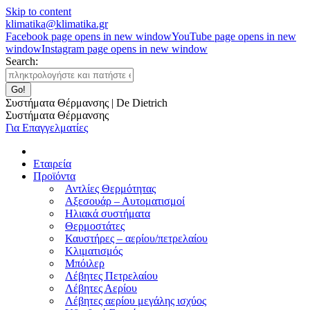
Skip to content
klimatika@klimatika.gr
Facebook page opens in new window
YouTube page opens in new
window
Instagram page opens in new window
Search:
Συστήματα Θέρμανσης | De Dietrich
Συστήματα Θέρμανσης
Για Επαγγελματίες
Εταιρεία
Προϊόντα
Αντλίες Θερμότητας
Αξεσουάρ – Αυτοματισμοί
Ηλιακά συστήματα
Θερμοστάτες
Καυστήρες – αερίου/πετρελαίου
Κλιματισμός
Μπόιλερ
Λέβητες Πετρελαίου
Λέβητες Αερίου
Λέβητες αερίου μεγάλης ισχύος