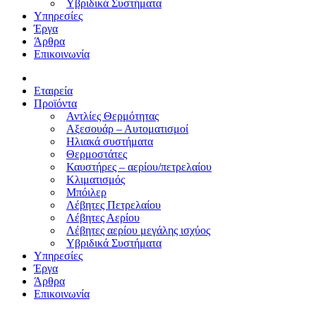
Υβριδικά Συστήματα
Υπηρεσίες
Έργα
Άρθρα
Επικοινωνία
Εταιρεία
Προϊόντα
Αντλίες Θερμότητας
Αξεσουάρ – Αυτοματισμοί
Ηλιακά συστήματα
Θερμοστάτες
Καυστήρες – αερίου/πετρελαίου
Κλιματισμός
Μπόιλερ
Λέβητες Πετρελαίου
Λέβητες Αερίου
Λέβητες αερίου μεγάλης ισχύος
Υβριδικά Συστήματα
Υπηρεσίες
Έργα
Άρθρα
Επικοινωνία