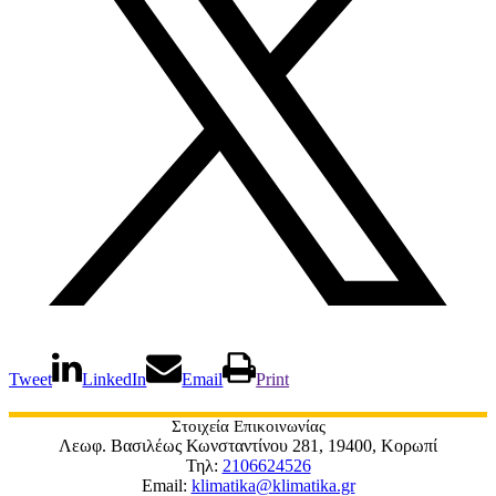
Tweet
LinkedIn
Email
Print
Στοιχεία Επικοινωνίας
Λεωφ. Βασιλέως Κωνσταντίνου 281, 19400, Κορωπί
Τηλ:
2106624526
Email:
klimatika@klimatika.gr