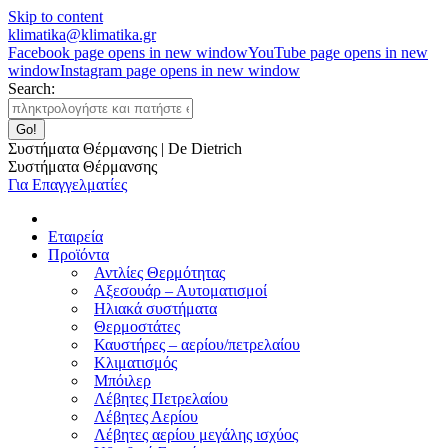
Skip to content
klimatika@klimatika.gr
Facebook page opens in new window
YouTube page opens in new
window
Instagram page opens in new window
Search:
Συστήματα Θέρμανσης | De Dietrich
Συστήματα Θέρμανσης
Για Επαγγελματίες
Εταιρεία
Προϊόντα
Αντλίες Θερμότητας
Αξεσουάρ – Αυτοματισμοί
Ηλιακά συστήματα
Θερμοστάτες
Καυστήρες – αερίου/πετρελαίου
Κλιματισμός
Μπόιλερ
Λέβητες Πετρελαίου
Λέβητες Αερίου
Λέβητες αερίου μεγάλης ισχύος