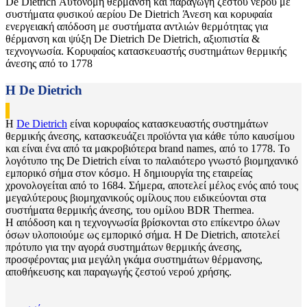
De Dietrich
Αυτόνομη θέρμανση και παραγωγή ζεστού νερού με
συστήματα φυσικού αερίου
De Dietrich
Άνεση και κορυφαία
ενεργειακή απόδοση με συστήματα αντλιών θερμότητας για
θέρμανση και ψύξη
De Dietrich
De Dietrich, αξιοπιστία &
τεχνογνωσία. Κορυφαίος κατασκευαστής συστημάτων θερμικής
άνεσης από το 1778
Η De Dietrich
Η
De Dietrich
είναι κορυφαίος κατασκευαστής συστημάτων
θερμικής άνεσης, κατασκευάζει προϊόντα για κάθε τύπο καυσίμου
και είναι ένα από τα μακροβιότερα brand names, από το 1778. Το
λογότυπο της De Dietrich είναι το παλαιότερο γνωστό βιομηχανικό
εμπορικό σήμα στον κόσμο. Η δημιουργία της εταιρείας
χρονολογείται από το 1684. Σήμερα, αποτελεί μέλος ενός από τους
μεγαλύτερους βιομηχανικούς ομίλους που ειδικεύονται στα
συστήματα θερμικής άνεσης, του ομίλου BDR Thermea.
Η απόδοση και η τεχνογνωσία βρίσκονται στο επίκεντρο όλων
όσων υλοποιούμε ως εμπορικό σήμα. Η De Dietrich, αποτελεί
πρότυπο για την αγορά συστημάτων θερμικής άνεσης,
προσφέροντας μια μεγάλη γκάμα συστημάτων θέρμανσης,
αποθήκευσης και παραγωγής ζεστού νερού χρήσης.