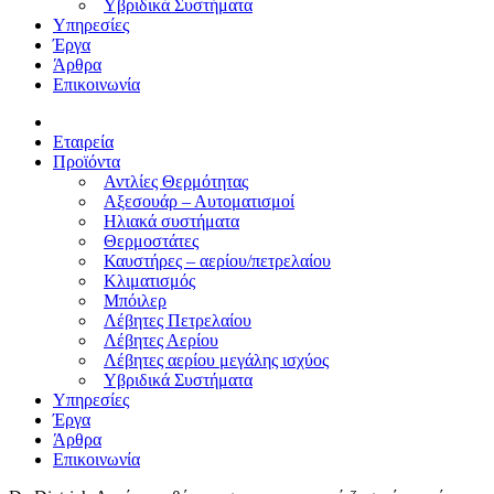
Υβριδικά Συστήματα
Υπηρεσίες
Έργα
Άρθρα
Επικοινωνία
Εταιρεία
Προϊόντα
Αντλίες Θερμότητας
Αξεσουάρ – Αυτοματισμοί
Ηλιακά συστήματα
Θερμοστάτες
Καυστήρες – αερίου/πετρελαίου
Κλιματισμός
Μπόιλερ
Λέβητες Πετρελαίου
Λέβητες Αερίου
Λέβητες αερίου μεγάλης ισχύος
Υβριδικά Συστήματα
Υπηρεσίες
Έργα
Άρθρα
Επικοινωνία