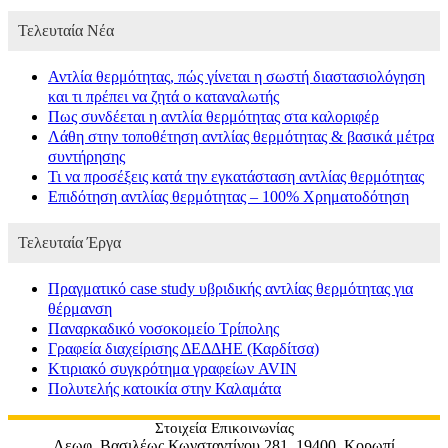
Τελευταία Νέα
Αντλία θερμότητας, πώς γίνεται η σωστή διαστασιολόγηση
και τι πρέπει να ζητά ο καταναλωτής
Πως συνδέεται η αντλία θερμότητας στα καλοριφέρ
Λάθη στην τοποθέτηση αντλίας θερμότητας & βασικά μέτρα
συντήρησης
Τι να προσέξεις κατά την εγκατάσταση αντλίας θερμότητας
Επιδότηση αντλίας θερμότητας – 100% Χρηματοδότηση
Τελευταία Έργα
Πραγματικό case study υβριδικής αντλίας θερμότητας για
θέρμανση
Παναρκαδικό νοσοκομείο Τρίπολης
Γραφεία διαχείρισης ΔΕΔΔΗΕ (Καρδίτσα)
Κτιριακό συγκρότημα γραφείων AVIN
Πολυτελής κατοικία στην Καλαμάτα
Στοιχεία Επικοινωνίας
Λεωφ. Βασιλέως Κωνσταντίνου 281, 19400, Κορωπί