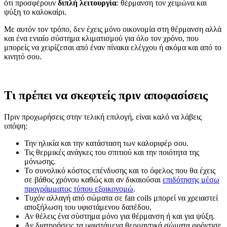
ότι προσφέρουν
διπλή λειτουργία
: θέρμανση τον χειμώνα και
ψύξη το καλοκαίρι.
Με αυτόν τον τρόπο, δεν έχεις μόνο οικονομία στη θέρμανση αλλά
και ένα ενιαίο σύστημα κλιματισμού για όλο τον χρόνο, που
μπορείς να χειρίζεσαι από έναν πίνακα ελέγχου ή ακόμα και από το
κινητό σου.
Τι πρέπει να σκεφτείς πριν αποφασίσεις
Πριν προχωρήσεις στην τελική επιλογή, είναι καλό να λάβεις
υπόψη:
Την ηλικία και την κατάσταση των καλοριφέρ σου.
Τις θερμικές ανάγκες του σπιτιού και την ποιότητα της
μόνωσης.
Το συνολικό κόστος επένδυσης και το όφελος που θα έχεις
σε βάθος χρόνου καθώς και αν δικαιούσαι
επιδότησης μέσω
προγράμματος τύπου εξοικονομώ
.
Τυχόν αλλαγή από σώματα σε fan coils μπορεί να χρειαστεί
αποξήλωση του υφιστάμενου δαπέδου.
Αν θέλεις ένα σύστημα μόνο για θέρμανση ή και για ψύξη.
Αν διατηρήσεις τα υφιστάμενα θερμαντικά σώματα φρόντισε