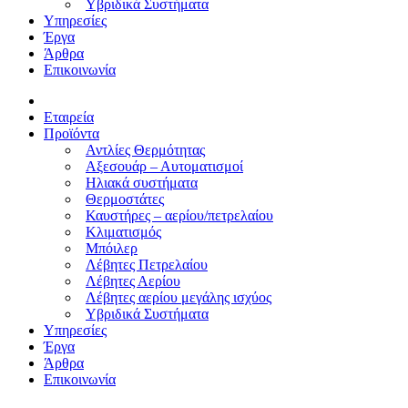
Υβριδικά Συστήματα
Υπηρεσίες
Έργα
Άρθρα
Επικοινωνία
Εταιρεία
Προϊόντα
Αντλίες Θερμότητας
Αξεσουάρ – Αυτοματισμοί
Ηλιακά συστήματα
Θερμοστάτες
Καυστήρες – αερίου/πετρελαίου
Κλιματισμός
Μπόιλερ
Λέβητες Πετρελαίου
Λέβητες Αερίου
Λέβητες αερίου μεγάλης ισχύος
Υβριδικά Συστήματα
Υπηρεσίες
Έργα
Άρθρα
Επικοινωνία