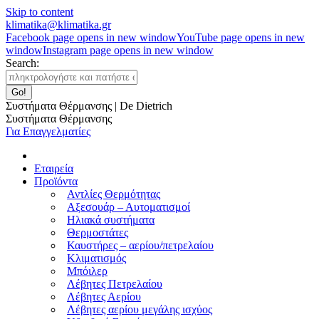
Skip to content
klimatika@klimatika.gr
Facebook page opens in new window
YouTube page opens in new
window
Instagram page opens in new window
Search:
Συστήματα Θέρμανσης | De Dietrich
Συστήματα Θέρμανσης
Για Επαγγελματίες
Εταιρεία
Προϊόντα
Αντλίες Θερμότητας
Αξεσουάρ – Αυτοματισμοί
Ηλιακά συστήματα
Θερμοστάτες
Καυστήρες – αερίου/πετρελαίου
Κλιματισμός
Μπόιλερ
Λέβητες Πετρελαίου
Λέβητες Αερίου
Λέβητες αερίου μεγάλης ισχύος