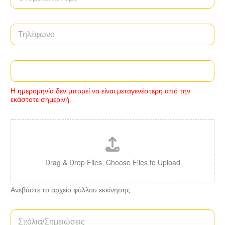
Τ
η
λ
έ
H
φ
μ
ω
ε
ν
Η ημερομηνία δεν μπορεί να είναι μεταγενέστερη από την
ρ
ο
εκάστοτε σημερινή.
ο
*
μ
η
Α
ν
ν
ί
ε
α
β
ε
ά
Drag & Drop Files,
Choose Files to Upload
κ
σ
κ
τ
ί
ε
Ανεβάστε το αρχείο φύλλου εκκίνησης
ν
τ
η
ο
Σ
σ
α
χ