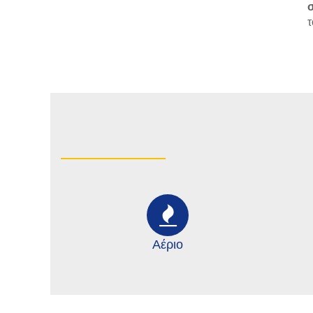
τ
Αέριο