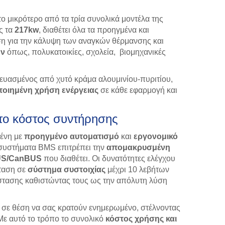
το μικρότερο από τα τρία συνολικά μοντέλα της
ς τα
217kw
, διαθέτει όλα τα προηγμένα και
ση για την κάλυψη των αναγκών θέρμανσης και
ων
όπως, πολυκατοικίες, σχολεία, βιομηχανικές
ευασμένος από χυτό κράμα αλουμινίου-πυριτίου,
ποιημένη χρήση ενέργειας
σε κάθε εφαρμογή και
στο κόστος συντήρησης
μένη με
προηγμένο αυτοματισμό
και
εργονομικό
 συστήματα BMS επιτρέπει την
απομακρυσμένη
S/CanBUS
που διαθέτει. Οι δυνατότητες ελέγχου
σταση σε
σύστημα συστοιχίας
μέχρι 10 λεβήτων
άστασης καθιστώντας τους ως την απόλυτη λύση
ι σε θέση να σας κρατούν ενημερωμένο, στέλνοντας
ε αυτό το τρόπο το συνολικό
κόστος χρήσης
και