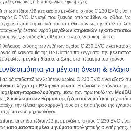
εγάλες οικιακές ή βιομηχανικές εφαρμογές.
ι επιδαπέδιοι λέβητες αερίου μεγάλης ισχύος C 230 EVO είναι 
ειράς C EVO. Με ισχύ που ξεκινάει από τα
18kw
και φθάνει έω
ύγχρονα χαρακτηριστικά που το καθιστούν ως την απόλυτη λύ
αραγωγής ζεστού νερού
μεγάλων κτηριακών εγκαταστάσε
φαρμογές, ξενοδοχεία, αθλητικά κέντρα, νοσοκομεία κ.α
 θάλαμος καύσης των λεβήτων αερίου C 230 EVO είναι κατασκ
οναδική καινοτομία της De Dietrich που εγγυάται την
βελτιστο
ξασφαλίζει
μεγάλη διάρκεια ζωής
στο πέρασμα του χρόνου
Συνδεσιμότητα για μέγιστη άνεση & ελάχι
 σειρά επιδαπέδιων λεβήτων αερίου C 230 EVO είναι εξοπλισ
ίνακα ελέγχου
με
Ελληνικό μενού
. Η εύκολη διασύνδεση με
διαχείριση-παρακολούθηση
, μέσω των πρωτοκόλλων
ModBU
έως
8 κυκλωμάτων θέρμανσης ή ζεστού νερού
και η εγκατά
αρέχει την τέλεια προσαρμογή τους στις απαιτήσεις της εγκατ
τα χέρια ενός μηχανολόγου.
πίσης, οι επιδαπέδιοι λέβητες μεγάλης ισχύος C 230 EVO είνα
σας
αυτοματοποιημένα μηνύματα
προληπτικής συντήρησης. Μ