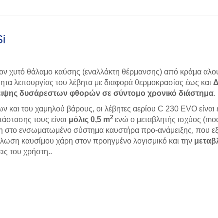
Si
ν χυτό θάλαμο καύσης (εναλλάκτη θέρμανσης) από κράμα αλουμ
τητα λειτουργίας του λέβητα με διαφορά θερμοκρασίας έως και
Δ
ειψης δυσάρεστων φθορών σε σύντομο χρονικό διάστημα
.
ν και του χαμηλού βάρους, οι λέβητες αερίου C 230 EVO είναι
2
τάστασης τους είναι
μόλις 0,5 m
ενώ ο μεταβλητής ισχύος (mod
ρη στο ενσωματωμένο σύστημα καυστήρα προ-ανάμειξης, που εξ
λωση καυσίμου χάρη στον προηγμένο λογισμικό και την
μεταβλ
ις του χρήστη..