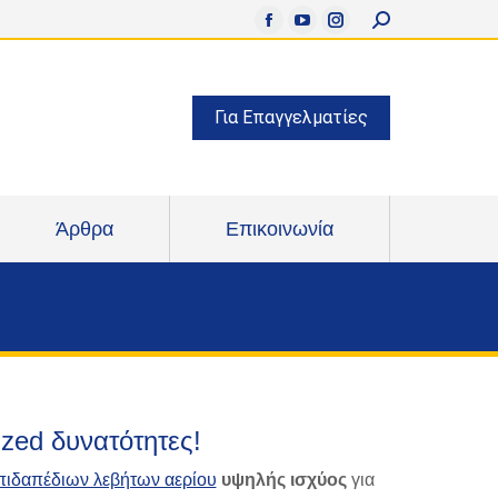
Search:
Facebook
YouTube
Instagram
page
page
page
opens
opens
opens
Για Επαγγελματίες
in
in
in
new
new
new
window
window
window
Άρθρα
Επικοινωνία
zed δυνατότητες!
πιδαπέδιων λεβήτων αερίου
υψηλής ισχύος
για