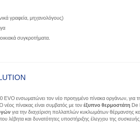
νικά γραφεία, μηχανολόγους)
ργα
 οικιακά συγκροτήματα.
OLUTION
0 EVO ενσωματώνει τον νέο προηγμένο πίνακα οργάνων, για την
 Ο νέος πίνακας είναι συμβατός με τον
έξυπνο θερμοστάτη
De D
ογών
για την διαχείριση πολλαπλών κυκλωμάτων θέρμανσης κα
του λέβητα και δυνατότητες υποστήριξης έλεγχου της συσκευ