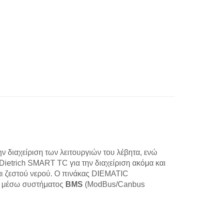
 διαχείριση των λειτουργιών του λέβητα, ενώ
ietrich SMART TC για την διαχείριση ακόμα και
ι ζεστού νερού. Ο πινάκας DIEMATIC
ής μέσω συστήματος
BMS
(ModBus/Canbus