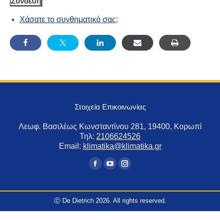
Σύνδεση
Χάσατε το συνθηματικό σας;
Στοιχεία Επικοινωνίας
Λεωφ. Βασιλέως Κωνσταντίνου 281, 19400, Κορωπί
Τηλ:
2106624526
Email:
klimatika@klimatika.gr
Find us on:
Facebook
YouTube
Instagram
page
page
page
opens
opens
opens
Ⓒ De Dietrich 2026. All rights reserved.
in
in
in